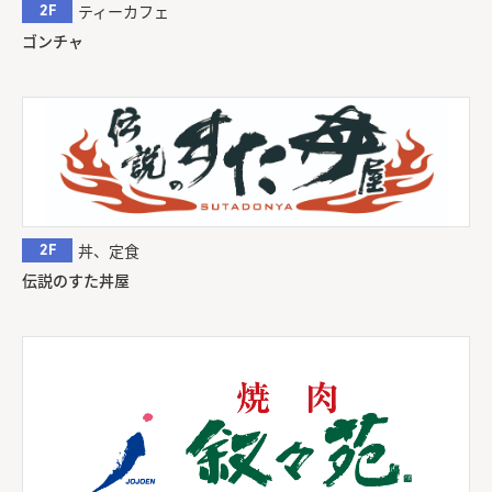
2F
ティーカフェ
ゴンチャ
2F
丼、定食
伝説のすた丼屋