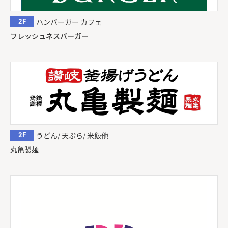
2F
ハンバーガー カフェ
フレッシュネスバーガー
2F
うどん/ 天ぷら/ 米飯他
丸亀製麺